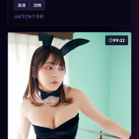
影片2025年于法国上映，内容用喜剧外壳包裹对现实规则
高清
流畅
的温和反讽，关键词包含高清流畅、人物关系与情节反
转，适合检索「2025动漫」「法国电影」的用户。
8万
8个月前
99:22