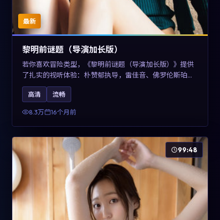
最新
黎明前谜题（导演加长版）
若你喜欢冒险类型，《黎明前谜题（导演加长版）》提供
了扎实的视听体验：朴赞郁执导，雷佳音、佛罗伦斯·珀与
章子怡共同演绎。影片2025年于美国上映，内容在有限空
高清
流畅
间内完成高密度的戏剧冲突，关键词包含高清流畅、人物
关系与情节反转，适合检索「2025冒险」「美国电影」的
8.3万
16个月前
用户。
99:48