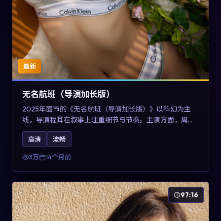
最新
无名航班（导演加长版）
2025年面市的《无名航班（导演加长版）》以科幻为主
线，导演程耳在叙事上注重细节与节奏。主演方面，周冬
雨、凯特·布兰切特与巩俐的表演为角色增添层次。故事以
高清
流畅
女性视角重写传统类型片的叙事惯性，可作为美国影视爱
好者的高清观影选择。
3万
14个月前
97:16