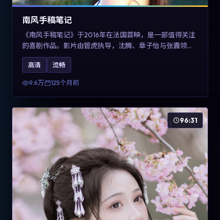
南风手稿笔记
《南风手稿笔记》于2016年在法国首映，是一部值得关注
的喜剧作品。影片由管虎执导，沈腾、章子怡与张震领衔
出演。剧情通过回忆与现实交错呈现记忆的可塑性，整体
高清
流畅
完成度高，适合希望了解法国喜剧类型创作的观众在线观
看。
9.6万
125个月前
96:31