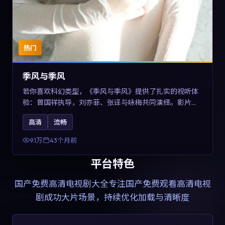
热门
季风与季风
若你喜欢科幻类型，《季风与季风》提供了扎实的视听体
验：曾国祥执导，刘亦菲、张译与咏梅共同演绎。影片
2023年于西班牙上映，内容在有限空间内完成高密度的戏
高清
流畅
剧冲突，关键词包含高清流畅、人物关系与情节反转，适
合检索「2023科幻」「西班牙电影」的用户。
9.1万
43个月前
平台特色
国产免费高清电视剧大全
专注国产免费观看高清电视
剧成功大片场景，持续优化加载与清晰度