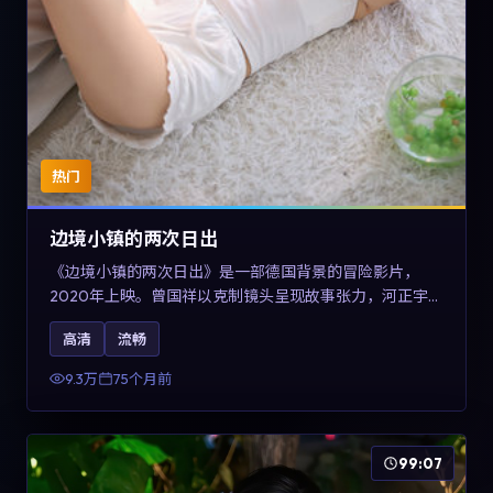
热门
边境小镇的两次日出
《边境小镇的两次日出》是一部德国背景的冒险影片，
2020年上映。曾国祥以克制镜头呈现故事张力，河正宇、
孙俪与任素汐的对手戏可圈可点。剧情层面在战争余波中
高清
流畅
刻画小人物的尊严与信念，对关注导演风格与演员阵容的
观众具有检索与收藏价值。
9.3万
75个月前
99:07