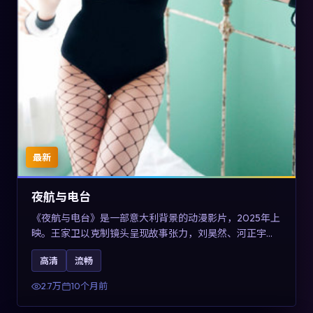
最新
夜航与电台
《夜航与电台》是一部意大利背景的动漫影片，2025年上
映。王家卫以克制镜头呈现故事张力，刘昊然、河正宇与
王景春的对手戏可圈可点。剧情层面以多线叙事拼贴都市
高清
流畅
边缘人的选择与救赎，对关注导演风格与演员阵容的观众
具有检索与收藏价值。
2.7万
10个月前