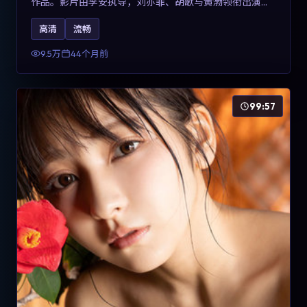
作品。影片由李安执导，刘亦菲、胡歌与黄渤领衔出演。
剧情用喜剧外壳包裹对现实规则的温和反讽，整体完成度
高清
流畅
高，适合希望了解意大利冒险类型创作的观众在线观看。
9.5万
44个月前
99:57