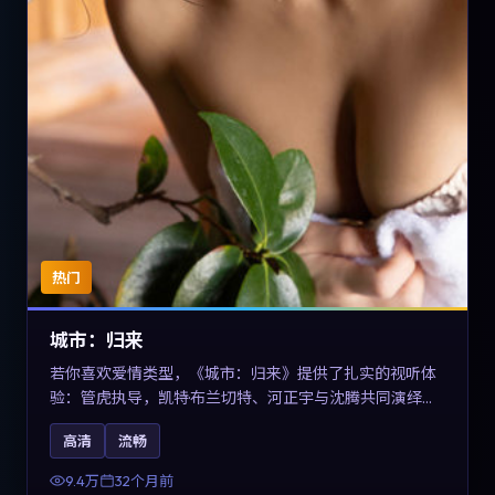
热门
城市：归来
若你喜欢爱情类型，《城市：归来》提供了扎实的视听体
验：管虎执导，凯特·布兰切特、河正宇与沈腾共同演绎。
影片2023年于德国上映，内容在有限空间内完成高密度的
高清
流畅
戏剧冲突，关键词包含高清流畅、人物关系与情节反转，
适合检索「2023爱情」「德国电影」的用户。
9.4万
32个月前