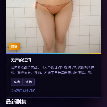
精选
无声的证词
若你喜欢战争类型，《无声的证词》提供了扎实的视听体
验：管虎执导，孙俪、河正宇与长泽雅美共同演绎。影片
2019年于澳大利亚上映，内容在罪案类型框架内探讨制度
高清
流畅
与个体关系，关键词包含高清流畅、人物关系与情节反
转，适合检索「2019战争」「澳大利亚电影」的用户。
4万
83个月前
最新剧集