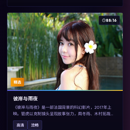
88:16
精选
彼岸与雨夜
《彼岸与雨夜》是一部法国背景的科幻影片，2017年上
映。管虎以克制镜头呈现故事张力，周冬雨、木村拓哉与
张震的对手戏可圈可点。剧情层面在真实历史背景下虚构
高清
流畅
一段跨国追寻之旅，对关注导演风格与演员阵容的观众具