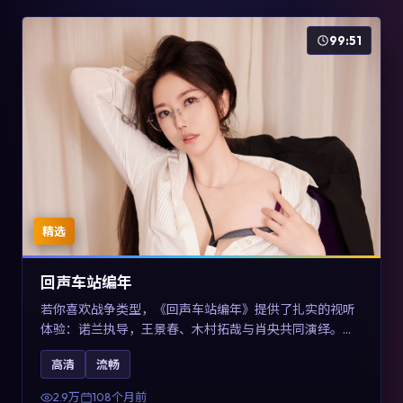
99:51
精选
回声车站编年
若你喜欢战争类型，《回声车站编年》提供了扎实的视听
体验：诺兰执导，王景春、木村拓哉与肖央共同演绎。影
片2017年于澳大利亚上映，内容用喜剧外壳包裹对现实规
高清
流畅
则的温和反讽，关键词包含高清流畅、人物关系与情节反
转，适合检索「2017战争」「澳大利亚电影」的用户。
2.9万
108个月前