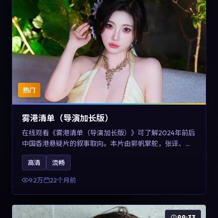
热门
雾港清单（导演加长版）
在线观看《雾港清单（导演加长版）》可了解2024年前后
中国香港悬疑片的叙事取向。本片由郭帆掌舵，张译、王
景春与咏梅主演，情节通过音乐与声音设计强化情绪张
高清
流畅
力，兼具娱乐性与讨论空间，适合作为片单补充与类型对
比参考。
9.2万
22个月前
99:33