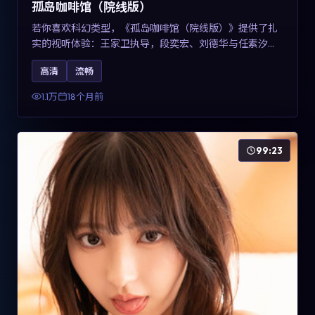
孤岛咖啡馆（院线版）
若你喜欢科幻类型，《孤岛咖啡馆（院线版）》提供了扎
实的视听体验：王家卫执导，段奕宏、刘德华与任素汐共
同演绎。影片2025年于中国台湾上映，内容用冷峻镜头语
高清
流畅
言观察城市夜间的孤独，关键词包含高清流畅、人物关系
与情节反转，适合检索「2025科幻」「中国台湾电影」的
1.1万
18个月前
用户。
99:23